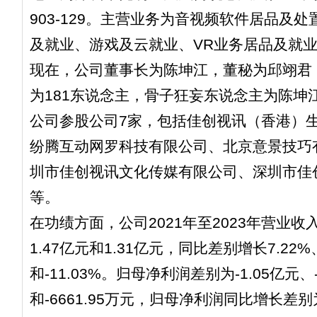
903-129。主营业务为音视频软件居品及
及就业、游戏及云就业、VR业务居品及就
现在，公司董事长为陈坤江，董秘为邱翊君
为181东说念主，骨子狂妄东说念主为陈坤
公司参股公司7家，包括佳创视讯（香港）
纷腾互动网罗科技有限公司、北京意景技巧
圳市佳创视讯文化传媒有限公司、深圳市佳
等。
在功绩方面，公司2021年至2023年营业收入
1.47亿元和1.31亿元，同比差别增长7.22%、
和-11.03%。归母净利润差别为-1.05亿元、-
和-6661.95万元，归母净利润同比增长差别为-