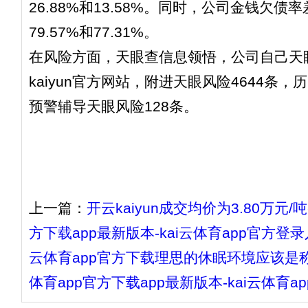
26.88%和13.58%。同时，公司金钱欠债率
79.57%和77.31%。
在风险方面，天眼查信息领悟，公司自己天
kaiyun官方网站，附进天眼风险4644条，
预警辅导天眼风险128条。
上一篇：
开云kaiyun成交均价为3.80万元/吨
方下载app最新版本-kai云体育app官方登
云体育app官方下载理思的休眠环境应该是称
体育app官方下载app最新版本-kai云体育